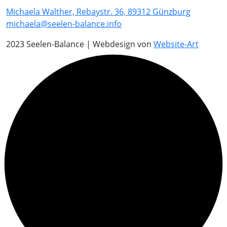
Michaela Walther, Rebaystr. 36, 89312 Günzburg
michaela@seelen-balance.info
2023 Seelen-Balance | Webdesign von
Website-Art